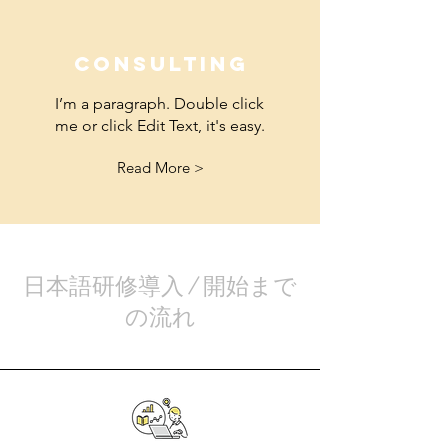
Consulting
I’m a paragraph. Double click
me or click Edit Text, it's easy.
Read More >
日本語研修導入
/
開始まで
の流れ