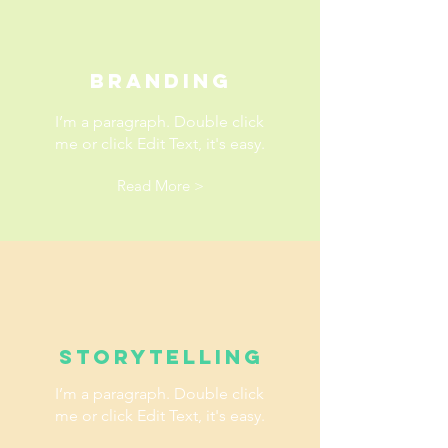
Branding
I’m a paragraph. Double click
me or click Edit Text, it's easy.
Read More >
Storytelling
I’m a paragraph. Double click
me or click Edit Text, it's easy.