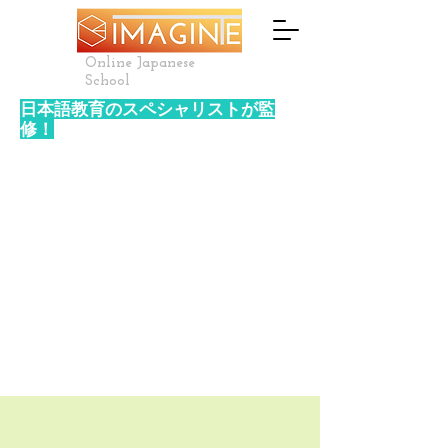
Online Japanese
School
日本語教育のスペシャリストが監
修！
​就労現場に特化した日本語レッスン
を提供！
御社の技能実習生、特定技能生を即
戦力人材に育
成する