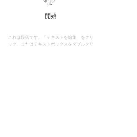
開始
これは段落です。「テキストを編集」をクリ
ック、またはテキストボックスをダブルクリ
ックしてコンテンツを編集してください。サ
イト訪問者と共有したい関連情報を必ず含め
るようにしましょう。
​プラン例
これは段落です。「テキストを編集」
をクリック、またはテキストボックス
をダブルクリックしてコンテンツを編
集してください。サイト訪問者と共有