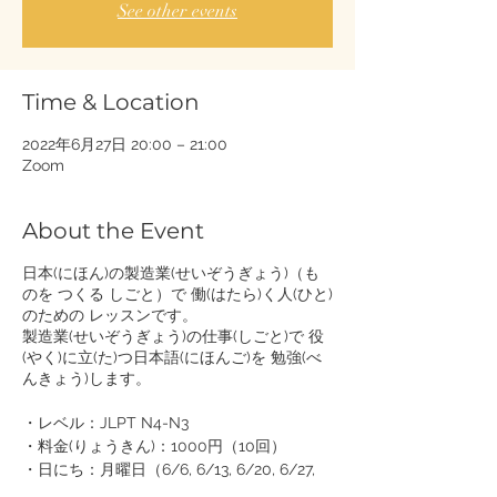
See other events
Time & Location
2022年6月27日 20:00 – 21:00
Zoom
About the Event
日本(にほん)の製造業(せいぞうぎょう)（も
のを つくる しごと）で 働(はたら)く人(ひと)
のための レッスンです。
製造業(せいぞうぎょう)の仕事(しごと)で 役
(やく)に立(た)つ日本語(にほんご)を 勉強(べ
んきょう)します。
・レベル：JLPT N4-N3
・料金(りょうきん)：1000円（10回）
・日にち：月曜日（6/6, 6/13, 6/20, 6/27,
7/4, 7/11, 7/18, 7/25, 8/1, 8/8）