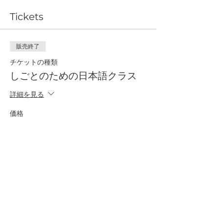
・時間（じかん）： 8:00-9:00 ※日本時間
Tickets
(にほんじかん)（UTC＋9）
販売終了
チケットの種類
しごとのための日本語クラス
詳細を見る
価格
￥1,000
Share This Event