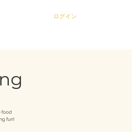
ログイン
ing
e food
ng fun!