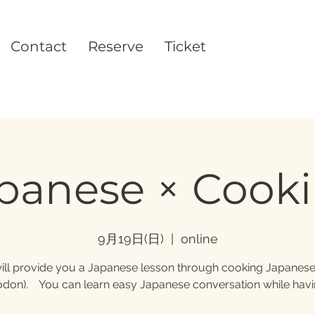
Contact
Reserve
Ticket
panese × Cook
9月19日(日)
  |  
online
ll provide you a Japanese lesson through cooking Japanes
don). You can learn easy Japanese conversation while havi