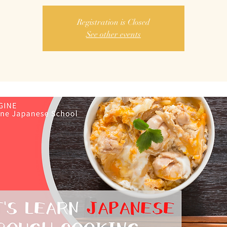
Registration is Closed
See other events