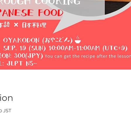
ion
0 JST