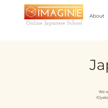
About
Online Japanese School
Ja
We wi
(Oyako