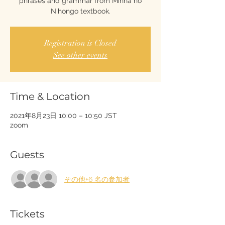
phrases and grammar from Minna no
Nihongo textbook.
Registration is Closed
See other events
Time & Location
2021年8月23日 10:00 – 10:50 JST
zoom
Guests
その他+6 名の参加者
Tickets