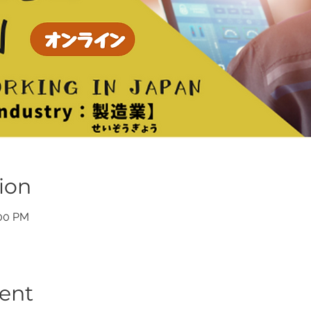
ion
:00 PM
ent