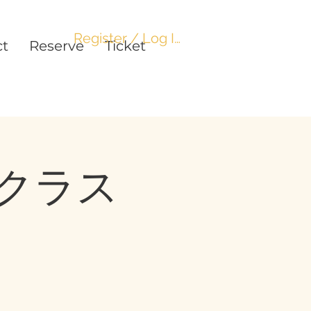
Register / Log In
ct
Reserve
Ticket
クラス