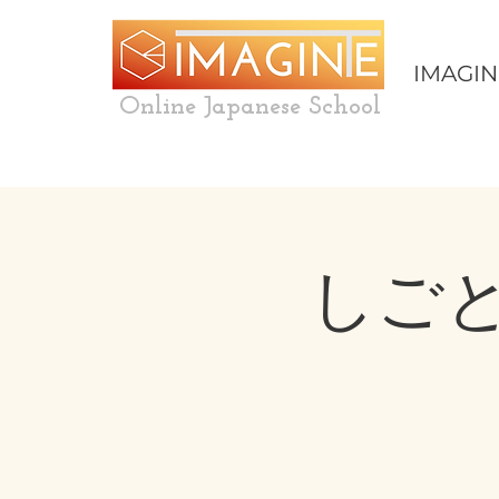
IMAGIN
Online Japanese School
しご