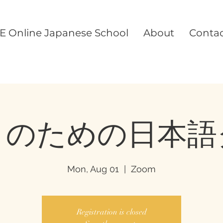
E Online Japanese School
About
Conta
とのための日本語
Mon, Aug 01
  |  
Zoom
Registration is closed